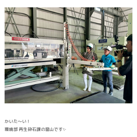
かいた～い！
環境部 再生砕石課の當山です✨