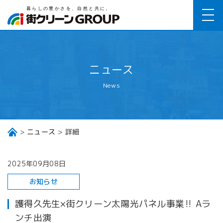
ニュース
News
ニュース
詳細
2025年09月08日
お知らせ
護得久先生×街クリーン太陽光パネル事業‼ Aラ
ンチ出演