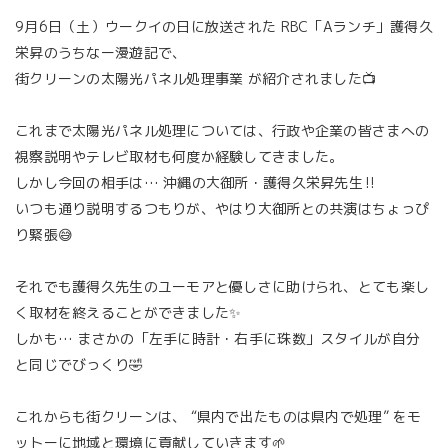
9月6日（土）ウークイの日に放送された RBC「Aランチ」護得久
栄昇のうちなー漫遊記で、
街クリーンの太陽光パネル処理事業 が紹介されました📺
これまで太陽光パネル処理については、行政や企業の皆さまへの
視察説明やテレビ取材も何度か経験してきました。
しかし今回の相手は… 沖縄の大御所・護得久栄昇先生‼
いつも通り説明するつもりが、やはり大御所との共演はちょっぴ
り緊張😅
それでも護得久先生のユーモアと優しさに助けられ、とても楽し
く取材を終えることができました✨
しかも… まさかの「左手に時計・右手に珠数」スタイルが自分
と同じでびっくり🤣
これからも街クリーンは、 “県内で出たものは県内で処理” をモ
ットーに地域と環境に貢献していきます🌱